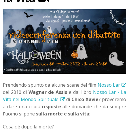
Prendendo spunto da alcune scene del film
Nosso Lar
del 2010 di
Wagner de Assis
e dal libro
Nosso Lar - La
Vita nel Mondo Spirituale
di
Chico Xavier
proveremo
a dare una o più
risposte
alle domande che da sempre
l'uomo si pone
sulla morte e sulla vita
:
Cosa c’è dopo la morte?